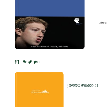
კატე
წიგნები
სი
უოლტ დისნეი #3
ე და
ები