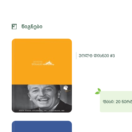
წიგნები
უოლტ დისნეი #3
და
რგი
ფასი: 20 ნერ