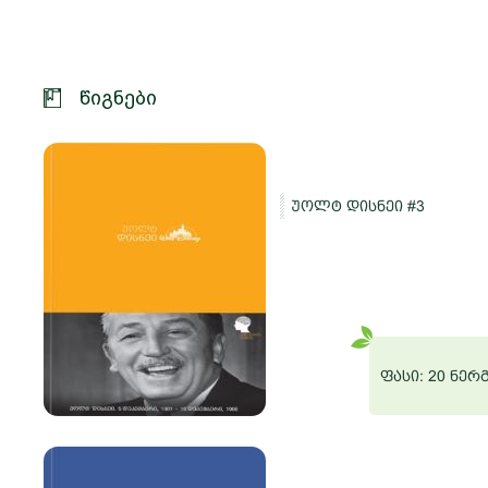
წიგნები
უოლტ დისნეი #3
და
რგი
ფასი: 20 ნერ