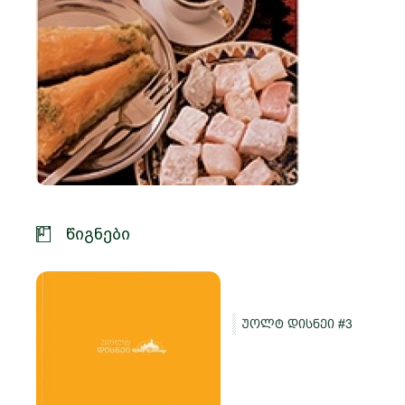
წიგნები
უოლტ დისნეი #3
და